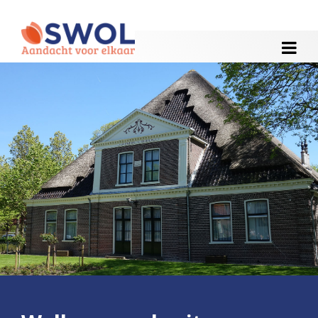
HOME
ACTIVITEITEN
WEEKOVERZICHT
NIEUWS
HULP
CONTACT